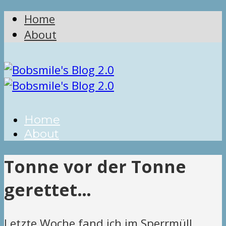
Home
About
Home
About
Tonne vor der Tonne
gerettet…
Letzte Woche fand ich im Sperrmüll