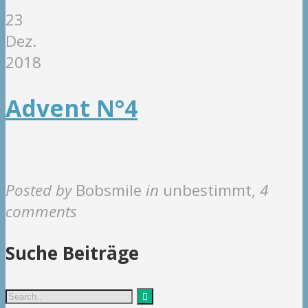
23
Dez.
2018
Advent N°4
Posted by
Bobsmile
in
unbestimmt
,
4
comments
Suche Beiträge