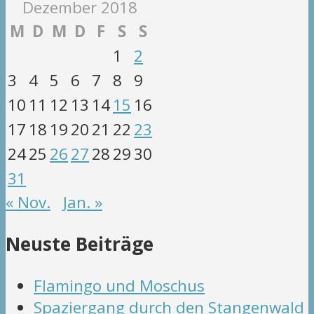
Dezember 2018
M
D
M
D
F
S
S
1
2
3
4
5
6
7
8
9
10
11
12
13
14
15
16
17
18
19
20
21
22
23
24
25
26
27
28
29
30
31
« Nov.
Jan. »
Neuste Beiträge
Flamingo und Moschus
Spaziergang durch den Stangenwald