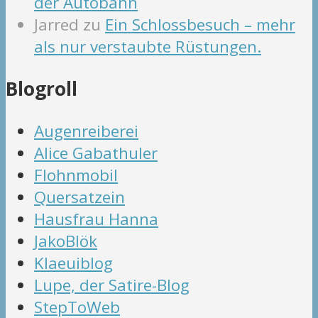
der Autobahn
Jarred
zu
Ein Schlossbesuch – mehr
als nur verstaubte Rüstungen.
Blogroll
Augenreiberei
Alice Gabathuler
Flohnmobil
Quersatzein
Hausfrau Hanna
JakoBlök
Klaeuiblog
Lupe, der Satire-Blog
StepToWeb