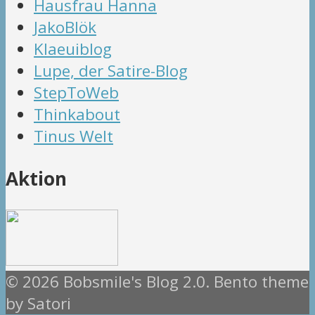
Hausfrau Hanna
JakoBlök
Klaeuiblog
Lupe, der Satire-Blog
StepToWeb
Thinkabout
Tinus Welt
Aktion
© 2026 Bobsmile's Blog 2.0. Bento theme
by Satori